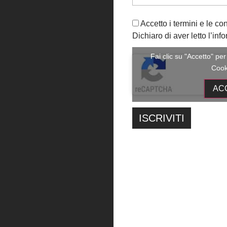
esponendo il proprio Foglio di Almanacco insiem
percorso artistico.
Accetto i termini e le co
Dichiaro di aver letto l’info
Gioele Provenzano
Maria Neve Vallone
Fai clic su "Accetto" pe
Anna Rita Lomazzo
Cook
Antonello Marchesi
Luca Leidi
AC
Eva Fruci
Annunziata Di Lorenzo
Cecilia Sebastiani
Gina Tamborra
Sabina Beta
In considerazione della qualità delle proposte ric
artisti, coinvolgendoli nella mostra collettiva at
Elia Valeo
Rita Passarelli