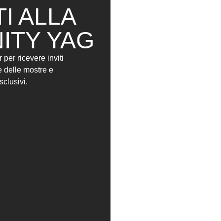
Collettivo Hack
TI ALLA
Salvatore Corvo
Annalinda Maso
ITY YAG
Antonio Cau
Eleonora Guarracino
r per ricevere inviti
Alessandra Fiori
e delle mostre e
Giorgio Arteno
sclusivi.
Nicholas Mazzilli
Sara Nardone
Teodoro Agricola
William Fuolega
ITORIALI
DIZIONE