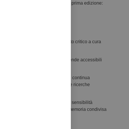
duati i tre vincitori territoriali della prima edizione:
visit con copertura streaming e un testo critico a cura
i Almanacco 2025
, che conserva e rende accessibili
dizione.
ogetto, una raccolta permanente e in continua
documentare le trasformazioni delle ricerche
, nel quale esperienze, territori e sensibilità
ntribuendo alla costruzione di una memoria condivisa