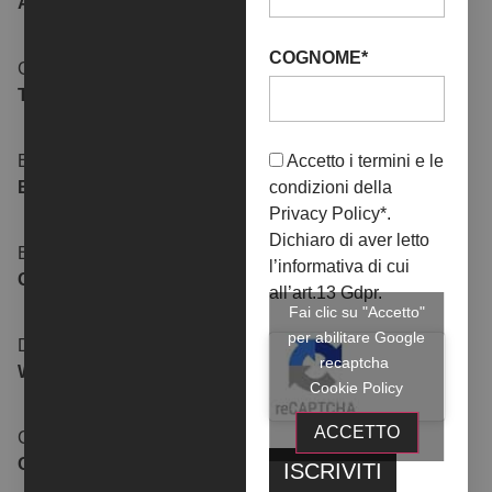
ARTENO
PROVENZANO
COGNOME*
GINA
EVA
TAMBORRA
FRUCI
Accetto i termini e le
ERMELINDA
ELIA
condizioni della
ESPOSITO
VALEO
Privacy Policy
*.
Dichiaro di aver letto
ELEONORA
DUO
l’informativa di cui
GUARRACINO
PECA-PETRIZZO
all’art.13 Gdpr.
Fai clic su "Accetto"
per abilitare Google
DARIO
COLLETTIVO
recaptcha
WELA
HACK
Cookie Policy
ACCETTO
CHIARA
CHIARA
OLIVA
DI CARLO