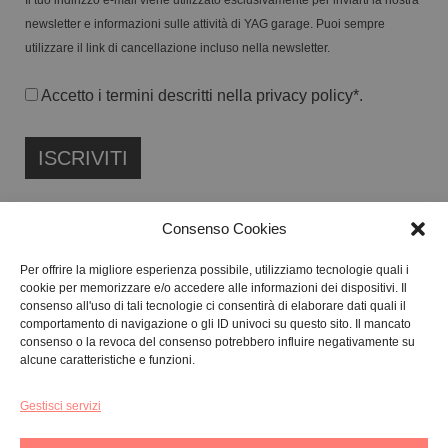
newsletter e informazioni sulle attività di YAG garage. Puoi sempre
utilizzare il link di cancellazione incluso nella newsletter.
Accetto i termini descritti nella
privacy policy
*.
Consenso Cookies
Per offrire la migliore esperienza possibile, utilizziamo tecnologie quali i
cookie per memorizzare e/o accedere alle informazioni dei dispositivi. Il
FONDAZIONE ETIPUBLICA ENTE FILANTROPICO ETS
consenso all'uso di tali tecnologie ci consentirà di elaborare dati quali il
ISCRITTA AL RUNTS N. 103422
comportamento di navigazione o gli ID univoci su questo sito. Il mancato
CF:
91134080687
consenso o la revoca del consenso potrebbero influire negativamente su
alcune caratteristiche e funzioni.
Gestisci servizi
GALLERY:
VIA CARAVAGGIO, 125 -65125, PESCARA
SEDE LEGALE:
VIALE G. BOVIO, 235 – 65124, PESCARA