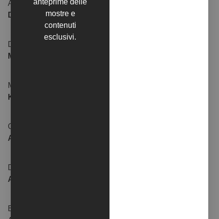
anteprime delle
ALDO
MARIA NEVE
mostre e
D’AMATO
VALLONE
contenuti
esclusivi.
DAVIDE
SONIA LAURA
MARIANI
ARMANIACO
MARIA
VALENTINA
KORPORAL
ACETO
GAIA
COLLETTIVO
ADDUCCHIO
AFEDIA
DARIO
CAN
AGATI
AKGÜMÜȘ
EYMEN
MARA