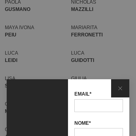
PAOLA
NICHOLAS
GUSMANO
MAZZILLI
MAYA IVONA
MARIARITA
PEIU
FERRONETTI
LUCA
LUCA
LEIDI
GUIDOTTI
LISA
GIULIA
SACCUTA
MEZZA
EMAIL*
GIULIA
GIULIA
MACCULI
DESOGUS
NOME*
GIORGIO
GIOELE