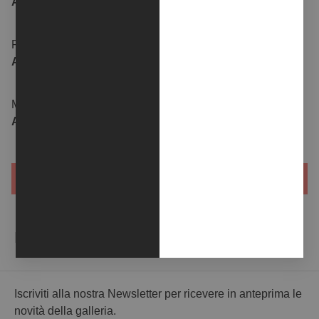
AKTEL
ALBANI
FRANCESCO
MARIA
ALBERICO
ALFARO
MARIKA
ADRIANA
ALONZI
AMORUSO
CARICA ALTRO
NEWSLETTER
Iscriviti alla nostra Newsletter per ricevere in anteprima le
novità della galleria.