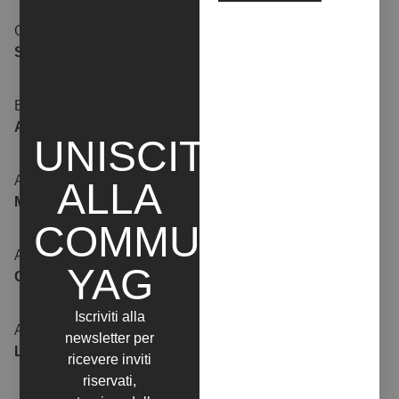
CECILIA
CAROLA
SEBASTIANI
CAMPO
BEATRICE
ANTONIO
ARTUNGHI
CAU
UNISCITI
ANTONELLO
ANNUNZIATA
ALLA
MARCHESI
DI LORENZO
COMMUNITY
ANNAMIRKA CRISCUOLO
ANNALINDA
YAG
CRISCUOLO
MASO
Iscriviti alla
ANNA RITA
ALESSANDRA
newsletter per
LOMAZZO
FIORI
ricevere inviti
riservati,