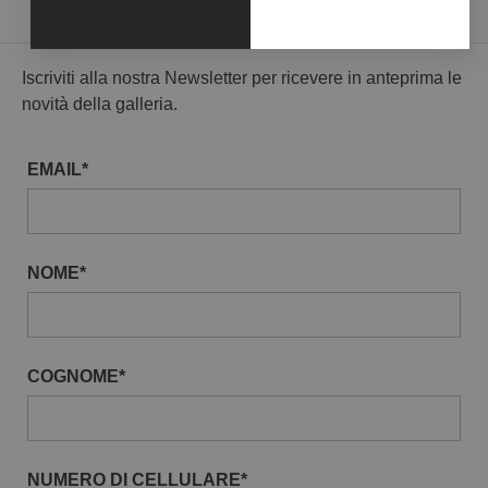
Iscriviti alla nostra Newsletter per ricevere in anteprima le
novità della galleria.
EMAIL*
NOME*
COGNOME*
NUMERO DI CELLULARE*