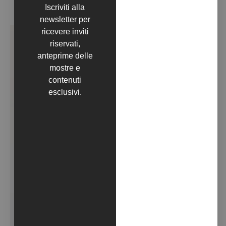
RECITANDO L’INNO D’ITALIA A TESTA IN GIÙ (2020)
Iscriviti alla
newsletter per
ricevere inviti
riservati,
anteprime delle
mostre e
contenuti
esclusivi.