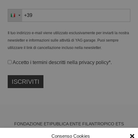
Il tuo indirizzo e-mail viene utilizzato esclusivamente per inviarti la nostra
newsletter e informazioni sulle attività di YAG garage. Puoi sempre
utilizzare il link di cancellazione incluso nella newsletter.
Accetto i termini descritti nella
privacy policy
*.
FONDAZIONE ETIPUBLICA ENTE FILANTROPICO ETS
ISCRITTA AL RUNTS N. 103422
Consenso Cookies