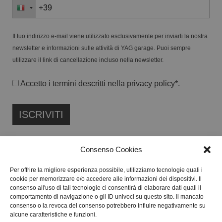
Il tuo indirizzo e-mail viene utilizzato esclusivamente per inviarti la nostra
newsletter e informazioni sulle attività di YAG garage. Puoi sempre
utilizzare il link di cancellazione incluso nella newsletter.
Accetto i termini descritti nella
privacy policy
*.
Consenso Cookies
Per offrire la migliore esperienza possibile, utilizziamo tecnologie quali i
cookie per memorizzare e/o accedere alle informazioni dei dispositivi. Il
FONDAZIONE ETIPUBLICA ENTE FILANTROPICO ETS
consenso all'uso di tali tecnologie ci consentirà di elaborare dati quali il
ISCRITTA AL RUNTS N. 103422
comportamento di navigazione o gli ID univoci su questo sito. Il mancato
consenso o la revoca del consenso potrebbero influire negativamente su
CF:
91134080687
alcune caratteristiche e funzioni.