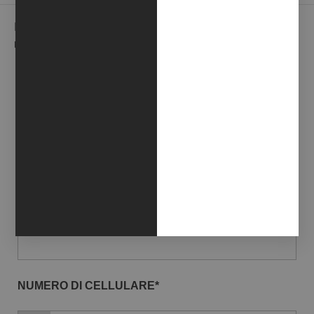
Iscriviti alla nostra Newsletter per ricevere in anteprima le
novità della galleria.
EMAIL*
NOME*
COGNOME*
NUMERO DI CELLULARE*