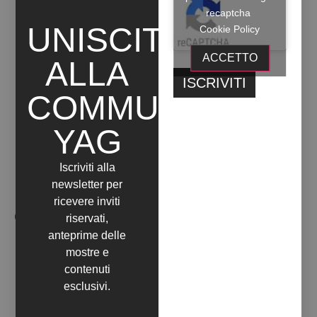
09 Aprile 2022
30 Aprile 2022
recaptcha
FUORICROMIA
UNISCITI
Cookie Policy
+ INFO
ACCETTO
ALLA
COMMUNITY
YAG
Iscriviti alla
newsletter per
ricevere inviti
OPERE ARTISTA
riservati,
anteprime delle
mostre e
contenuti
esclusivi.