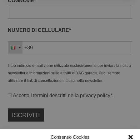
COGNOME*
NUMERO DI CELLULARE*
Il tuo indirizzo e-mail viene utilizzato esclusivamente per inviarti la nostra
newsletter e informazioni sulle attività di YAG garage. Puoi sempre
utilizzare il link di cancellazione incluso nella newsletter.
Accetto i termini descritti nella
privacy policy
*.
Consenso Cookies