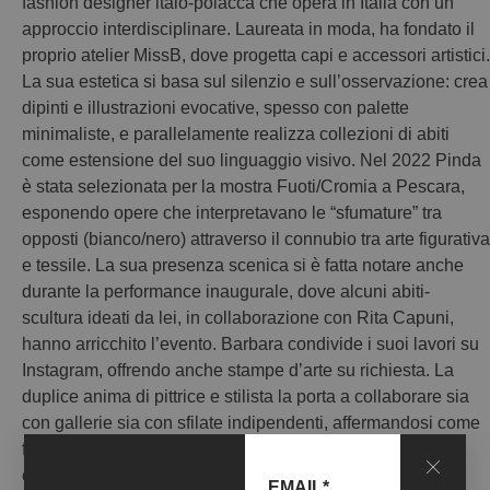
fashion designer italo-polacca che opera in Italia con un
approccio interdisciplinare. Laureata in moda, ha fondato il
proprio atelier MissB, dove progetta capi e accessori artistici.
La sua estetica si basa sul silenzio e sull’osservazione: crea
dipinti e illustrazioni evocative, spesso con palette
minimaliste, e parallelamente realizza collezioni di abiti
come estensione del suo linguaggio visivo. Nel 2022 Pinda
è stata selezionata per la mostra Fuoti/Cromia a Pescara,
esponendo opere che interpretavano le “sfumature” tra
opposti (bianco/nero) attraverso il connubio tra arte figurativa
e tessile. La sua presenza scenica si è fatta notare anche
durante la performance inaugurale, dove alcuni abiti-
scultura ideati da lei, in collaborazione con Rita Capuni,
hanno arricchito l’evento. Barbara condivide i suoi lavori su
Instagram, offrendo anche stampe d’arte su richiesta. La
duplice anima di pittrice e stilista la porta a collaborare sia
con gallerie sia con sfilate indipendenti, affermandosi come
figura originale nel panorama della giovane arte italo-
europea.
EMAIL*