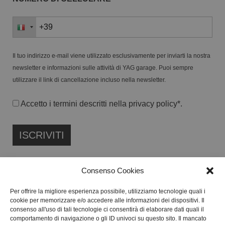
Il tuo indirizzo e-mail viene utilizzato esclusivamente per inviarti la nostra
newsletter e informazioni sulle attività di YAG garage. Puoi sempre
utilizzare il link di cancellazione incluso nella newsletter.
Accetto i termini descritti nella
privacy policy
*.
Consenso Cookies
Per offrire la migliore esperienza possibile, utilizziamo tecnologie quali i
cookie per memorizzare e/o accedere alle informazioni dei dispositivi. Il
FONDAZIONE ETIPUBLICA ENTE FILANTROPICO ETS
consenso all'uso di tali tecnologie ci consentirà di elaborare dati quali il
ISCRITTA AL RUNTS N. 103422
comportamento di navigazione o gli ID univoci su questo sito. Il mancato