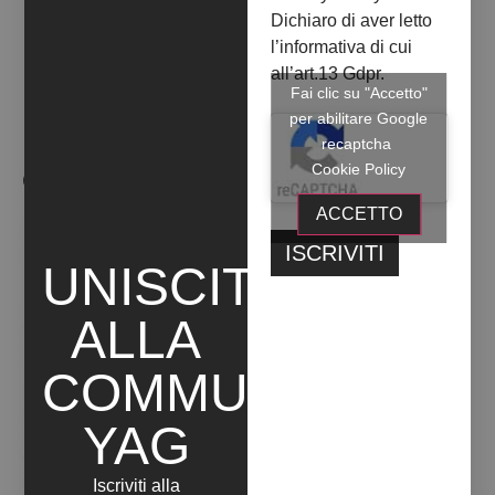
Dichiaro di aver letto
l’informativa di cui
all’art.13 Gdpr.
Fai clic su "Accetto"
per abilitare Google
recaptcha
Cookie Policy
OPERE ARTISTA
ACCETTO
UNISCITI
ALLA
COMMUNITY
YAG
Iscriviti alla