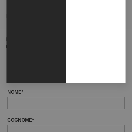
NEWSLETTER
Iscriviti alla nostra Newsletter per ricevere in anteprima le
novità della galleria.
EMAIL*
NOME*
COGNOME*