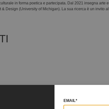
lturale in forma poetica e partecipata. Dal 2021 insegna arte e
 & Design (University of Michigan). La sua ricerca è un invito all
TI
EMAIL*