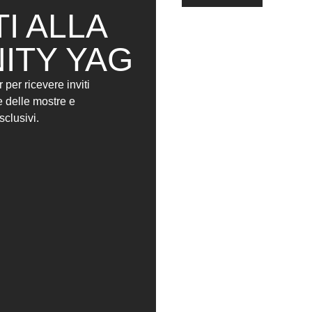
TI ALLA
ITY YAG
r per ricevere inviti
e delle mostre e
sclusivi.
KISSING SERIES – IRAN-
US POLITICIANS KISSING
(2019)
IRAN LIBERATION DART
GAME (2019)