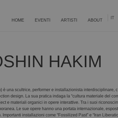
IT
HOME
EVENTI
ARTISTI
ABOUT
OSHIN HAKIM
è una scultrice, performer e installazionista interdisciplinare
ction design. La sua pratica indaga la “cultura materiale del conf
ect e materiali organici in opere interattive. Tra i suoi riconos
oranea. Le sue opere hanno una portata internazionale, esposte i
. Importanti installazioni come “Fossilized Past” e “Iran Libera