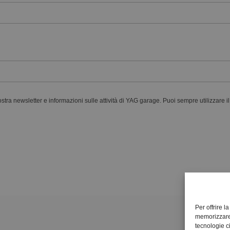
nostra newsletter e informazioni sulle attività di YAG garage. Puoi sempre utilizzare i
Per offrire l
memorizzare e
tecnologie c