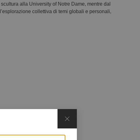
 scultura alla University of Notre Dame, mentre dal
’esplorazione collettiva di temi globali e personali,