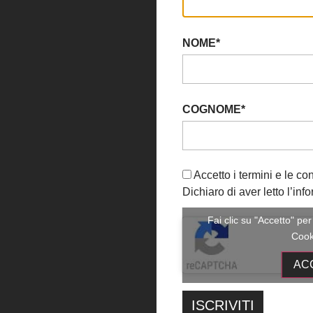
NOME*
COGNOME*
Accetto i termini e le co
Dichiaro di aver letto l’info
Fai clic su "Accetto" pe
Cook
AC