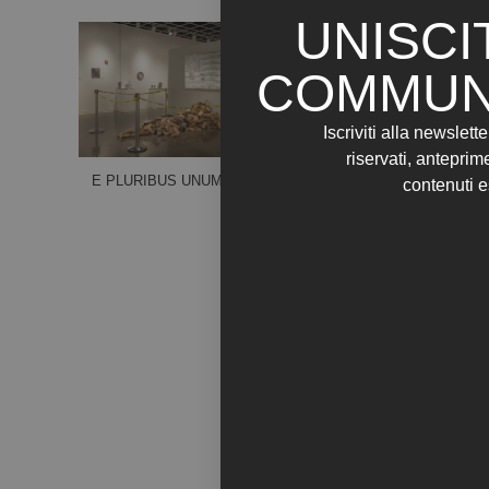
UNISCI
COMMUN
Iscriviti alla newslette
riservati, anteprim
E PLURIBUS UNUM (2017)
FOR THE COLOR OF A
contenuti e
SUMMER MOTHERLAND
DREAM ON THE ROOF
(2018)