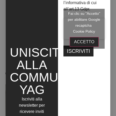
YOUNG AFRICAN ART
l’informativa di cui
all’art.13 Gdpr.
Fai clic su "Accetto"
+ INFO
per abilitare Google
recaptcha
Cookie Policy
ACCETTO
UNISCITI
ALLA
OPERE ARTISTA
COMMUNITY
YAG
Iscriviti alla
newsletter per
ricevere inviti