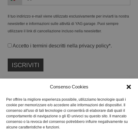
Il tuo indirizzo e-mail viene utilizzato esclusivamente per inviarti la nostra
newsletter e informazioni sulle attività di YAG garage. Puoi sempre
utilizzare il link di cancellazione incluso nella newsletter.
Accetto i termini descritti nella
privacy policy
*.
Consenso Cookies
Per offrire la migliore esperienza possibile, utilizziamo tecnologie quali i
cookie per memorizzare e/o accedere alle informazioni dei dispositivi. Il
FONDAZIONE ETIPUBLICA ENTE FILANTROPICO ETS
consenso all'uso di tali tecnologie ci consentirà di elaborare dati quali il
ISCRITTA AL RUNTS N. 103422
comportamento di navigazione o gli ID univoci su questo sito. Il mancato
consenso o la revoca del consenso potrebbero influire negativamente su
CF:
91134080687
alcune caratteristiche e funzioni.