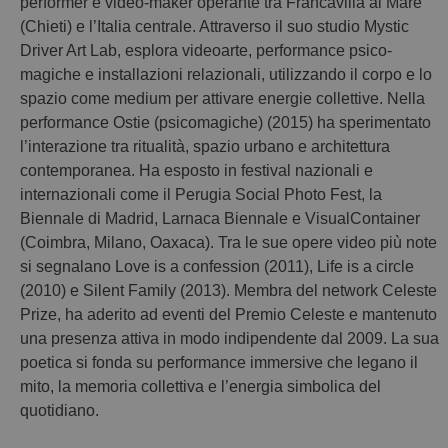
performer e video-maker operante tra Francavilla al Mare
(Chieti) e l’Italia centrale. Attraverso il suo studio Mystic
Driver Art Lab, esplora videoarte, performance psico-
magiche e installazioni relazionali, utilizzando il corpo e lo
spazio come medium per attivare energie collettive. Nella
performance Ostie (psicomagiche) (2015) ha sperimentato
l’interazione tra ritualità, spazio urbano e architettura
contemporanea. Ha esposto in festival nazionali e
internazionali come il Perugia Social Photo Fest, la
Biennale di Madrid, Larnaca Biennale e VisualContainer
(Coimbra, Milano, Oaxaca). Tra le sue opere video più note
si segnalano Love is a confession (2011), Life is a circle
(2010) e Silent Family (2013). Membra del network Celeste
Prize, ha aderito ad eventi del Premio Celeste e mantenuto
una presenza attiva in modo indipendente dal 2009. La sua
poetica si fonda su performance immersive che legano il
mito, la memoria collettiva e l’energia simbolica del
quotidiano.