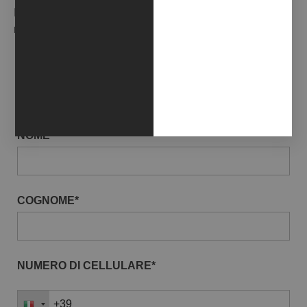
Iscriviti alla nostra Newsletter per ricevere in anteprima le
novità della galleria.
EMAIL*
NOME*
COGNOME*
NUMERO DI CELLULARE*