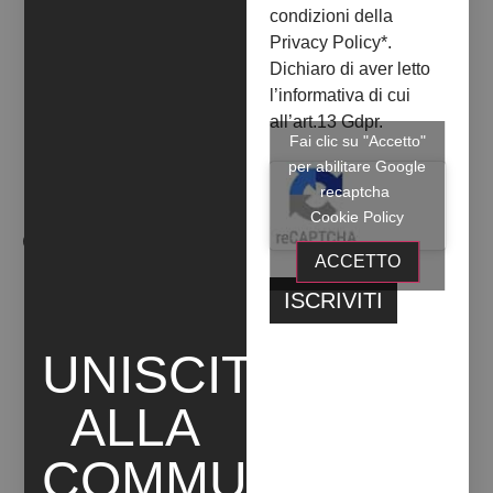
condizioni della
+ INFO
Privacy Policy
*.
Dichiaro di aver letto
l’informativa di cui
all’art.13 Gdpr.
Fai clic su "Accetto"
per abilitare Google
recaptcha
Cookie Policy
OPERE ARTISTA
ACCETTO
UNISCITI
ALLA
COMMUNITY