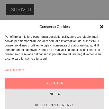
Consenso Cookies
Per offrire la migliore esperienza possibile, utilizziamo tecnologie quali i
cookie per memorizzare e/o accedere alle informazioni dei dispositivi. Il
FONDAZIONE ETIPUBLICA ENTE FILANTROPICO ETS
consenso all'uso di tali tecnologie ci consentirà di elaborare dati quali il
ISCRITTA AL RUNTS N. 103422
comportamento di navigazione o gli ID univoci su questo sito. Il mancato
consenso o la revoca del consenso potrebbero influire negativamente su
CF:
91134080687
alcune caratteristiche e funzioni.
Gestisci servizi
GALLERY:
VIA CARAVAGGIO, 125 -65125, PESCARA
SEDE LEGALE:
VIALE G. BOVIO, 235 – 65124, PESCARA
ACCETTA
TEL:
+39 085 7951672
NEGA
Privacy & Policy
VEDI LE PREFERENZE
Cookie-policy