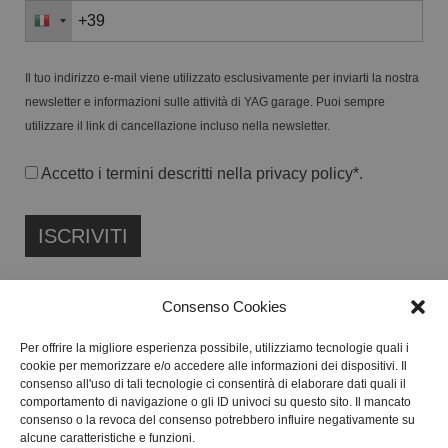
Il tuo indirizzo e-mail viene utilizzato esclusivamente per inviarti la nostra
newsletter e informazioni sulle attività di YAG garage. Puoi sempre
utilizzare il link di cancellazione incluso nella newsletter.
Accetto i termini descritti nella
privacy policy
*.
Consenso Cookies
Per offrire la migliore esperienza possibile, utilizziamo tecnologie quali i
cookie per memorizzare e/o accedere alle informazioni dei dispositivi. Il
FONDAZIONE ETIPUBLICA ENTE FILANTROPICO ETS
consenso all'uso di tali tecnologie ci consentirà di elaborare dati quali il
ISCRITTA AL RUNTS N. 103422
comportamento di navigazione o gli ID univoci su questo sito. Il mancato
consenso o la revoca del consenso potrebbero influire negativamente su
CF:
91134080687
alcune caratteristiche e funzioni.