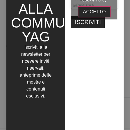
Cookie Policy
ALLA
ACCETTO
COMMUNITY
YAG
OPERE ARTISTA
Iscriviti alla
newsletter per
ricevere inviti
riservati,
anteprime delle
mostre e
contenuti
Contattaci
esclusivi.
NEWSLETTER