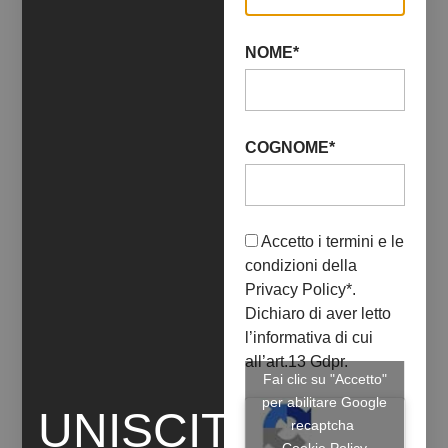
NOME*
COGNOME*
Accetto i termini e le
condizioni della
Privacy Policy
*.
07 Ottobre 2023
08 Ottobre 2023
FASHION - TRA MODA E
Dichiaro di aver letto
l’informativa di cui
ARTE
all’art.13 Gdpr.
CONTEMPORANEA
Fai clic su "Accetto"
per abilitare Google
UNISCITI
+ INFO
recaptcha