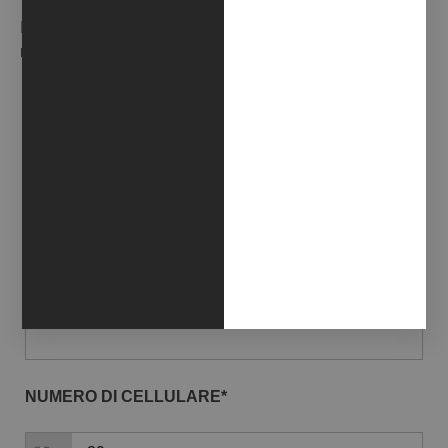
Iscriviti alla nostra Newsletter per ricevere in anteprima le
novità della galleria.
EMAIL*
NOME*
COGNOME*
NUMERO DI CELLULARE*