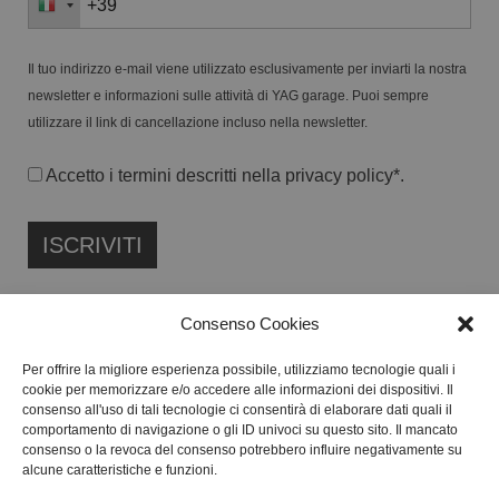
Il tuo indirizzo e-mail viene utilizzato esclusivamente per inviarti la nostra
newsletter e informazioni sulle attività di YAG garage. Puoi sempre
utilizzare il link di cancellazione incluso nella newsletter.
Accetto i termini descritti nella
privacy policy
*.
Consenso Cookies
Per offrire la migliore esperienza possibile, utilizziamo tecnologie quali i
cookie per memorizzare e/o accedere alle informazioni dei dispositivi. Il
FONDAZIONE ETIPUBLICA ENTE FILANTROPICO ETS
consenso all'uso di tali tecnologie ci consentirà di elaborare dati quali il
ISCRITTA AL RUNTS N. 103422
comportamento di navigazione o gli ID univoci su questo sito. Il mancato
consenso o la revoca del consenso potrebbero influire negativamente su
CF:
91134080687
alcune caratteristiche e funzioni.