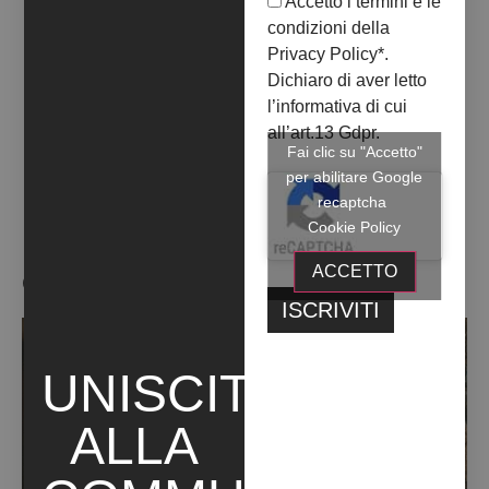
Accetto i termini e le
PHOTOGRAPHY
condizioni della
Privacy Policy
*.
+ INFO
Dichiaro di aver letto
l’informativa di cui
all’art.13 Gdpr.
Fai clic su "Accetto"
per abilitare Google
recaptcha
Cookie Policy
ACCETTO
OPERE ARTISTA
UNISCITI
ALLA