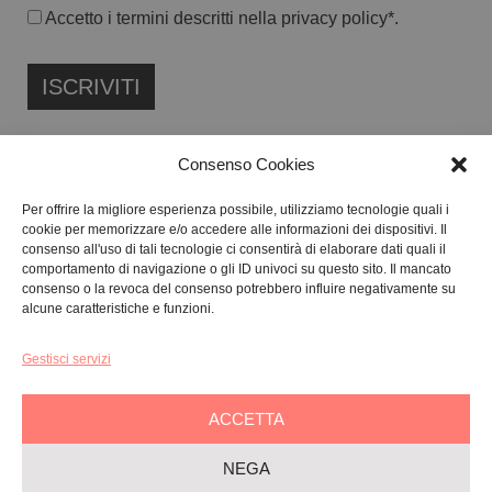
Accetto i termini descritti nella
privacy policy
*.
Consenso Cookies
Per offrire la migliore esperienza possibile, utilizziamo tecnologie quali i
cookie per memorizzare e/o accedere alle informazioni dei dispositivi. Il
FONDAZIONE ETIPUBLICA ENTE FILANTROPICO ETS
consenso all'uso di tali tecnologie ci consentirà di elaborare dati quali il
ISCRITTA AL RUNTS N. 103422
comportamento di navigazione o gli ID univoci su questo sito. Il mancato
consenso o la revoca del consenso potrebbero influire negativamente su
CF:
91134080687
alcune caratteristiche e funzioni.
Gestisci servizi
GALLERY:
VIA CARAVAGGIO, 125 -65125, PESCARA
SEDE LEGALE:
VIALE G. BOVIO, 235 – 65124, PESCARA
ACCETTA
TEL:
+39 085 7951672
NEGA
Privacy & Policy