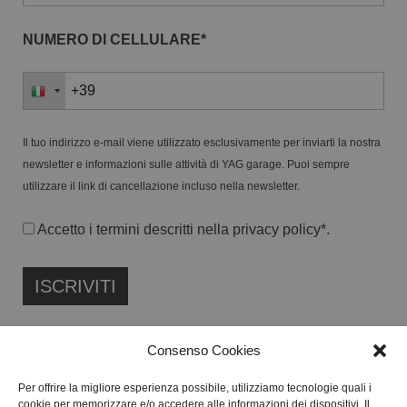
NUMERO DI CELLULARE*
Il tuo indirizzo e-mail viene utilizzato esclusivamente per inviarti la nostra
newsletter e informazioni sulle attività di YAG garage. Puoi sempre
utilizzare il link di cancellazione incluso nella newsletter.
Accetto i termini descritti nella
privacy policy
*.
Consenso Cookies
Per offrire la migliore esperienza possibile, utilizziamo tecnologie quali i
cookie per memorizzare e/o accedere alle informazioni dei dispositivi. Il