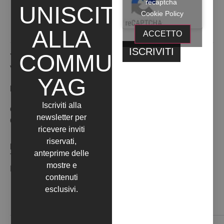
recaptcha
UNISCITI
geometrica secondo la propria ricerca artistica.
Cookie Policy
ALLA
ACCETTO
COMMUNITY
YAG Garage
Via Caravaggio, 125 - 65125 Pescara
YAG
Inaugurazione:
ore:
Iscriviti alla
dal
01
visita su appuntamento
newsletter per
Gennaio 2019
al
ricevere inviti
riservati,
INFO:
anteprime delle
Tel:
mostre e
Mail: info@yag-garage.it
contenuti
esclusivi.
Dove esponiamo