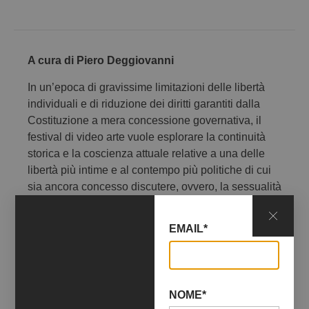
A cura di Piero Deggiovanni
In un’epoca di gravissime limitazioni delle libertà
individuali e di riduzione dei diritti garantiti dalla
Costituzione a mera concessione governativa, il
festival di video arte vuole esplorare la continuità
storica e la coscienza attuale relative a una delle
libertà più intime e al contempo più politiche di cui
sia ancora concesso discutere, ovvero, la sessualità
e i comportamenti ad essa correlati.
EMAIL*
Le libertà personali non vanno teorizzate ma
praticate, e ciò è possibile solo dopo una
formazione, una educazione alla libertà, in grado di
svelare le strumentalizzazioni politiche di concetti
NOME*
come tolleranza e inclusione spesso usate in modo