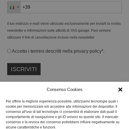
Il tuo indirizzo e-mail viene utilizzato esclusivamente per inviarti la nostra
newsletter e informazioni sulle attività di YAG garage. Puoi sempre
utilizzare il link di cancellazione incluso nella newsletter.
Accetto i termini descritti nella
privacy policy
*.
Consenso Cookies
Per offrire la migliore esperienza possibile, utilizziamo tecnologie quali i
cookie per memorizzare e/o accedere alle informazioni dei dispositivi. Il
FONDAZIONE ETIPUBLICA ENTE FILANTROPICO ETS
consenso all'uso di tali tecnologie ci consentirà di elaborare dati quali il
ISCRITTA AL RUNTS N. 103422
comportamento di navigazione o gli ID univoci su questo sito. Il mancato
consenso o la revoca del consenso potrebbero influire negativamente su
CF:
91134080687
alcune caratteristiche e funzioni.