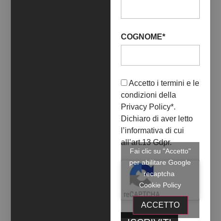
ipocrita ad esclusivo vantaggio di alcune categorie
sociali, da una pseudo sinistra vocata al
transumanesimo, ovvero, alla negazione delle
COGNOME*
differenze e foriera di una ambigua fluidità
identitaria imposta, che nega anziché favorire, il
principio di individuazione e i diritti
all’autodeterminazione sessuale. La diversità, al
Accetto i termini e le
contrario, è ricchezza e per questo in realtà fa paura
condizioni della
e viene combattuta da chi ci vorrebbe automi
Privacy Policy
*.
asessuati, omologati e privi di identità personale.
Dichiaro di aver letto
Rieducarsi alla libertà significa liberarsi dai recinti
l’informativa di cui
ideologici usati come fortini difensivi rispetto al
all’art.13 Gdpr.
sociale, recuperando la sfera intima e la propria
Fai clic su "Accetto"
storia personale, autonoma, biografica, unica, in
per abilitare Google
conflitto con l’omologazione dei costumi.
recaptcha
Cookie Policy
Torna utile a questo scopo ricordare il pensiero di
Herbert Marcuse espresso nel suo libro Eros e
ACCETTO
Civiltà [1955, 1966] in cui, unendo Freud e Marx,