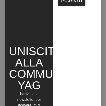
evidenziava la stretta correlazione tra psicologia e
politica sostenendo la necessità di de-ideologizzare
il sesso e la sessualità, al fine di tutelare il
pluralismo identitario senza creare ulteriori conflitti i
quali inevitabilmente sarebbero stati
strumentalizzati dall’Establishment al fine di
raggiungere il loro vero scopo ultimo, ovvero, il
controllo biopolitico sulle vite e le scelte
comportamentali delle persone trasformate in
UNISCITI
merce. Il pluralismo identitario va difeso e
salvaguardato, ma non con atteggiamenti rivolti
ALLA
all’odio e al disprezzo dei paradigmi biologici di
partenza, arrivando perfino a negarli o giungendo
COMMUNITY
alla manipolazione delle coscienze in formazione.
Un processo di vera liberazione coglie la singolarità
YAG
psicologica di ognuno di noi, la rispetta e la nutre,
difendendola dall’omologazione culturale e
Iscriviti alla
dall’ideologia propalata da cliches standardizzati,
newsletter per
mercificati e alienati come, dagli anni Sessanta in
ricevere inviti