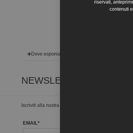
riservati, anteprim
contenuti e
Dove esponiamo
NEWSLETTER
Iscriviti alla nostra Newsletter per ricevere in anteprim
EMAIL*