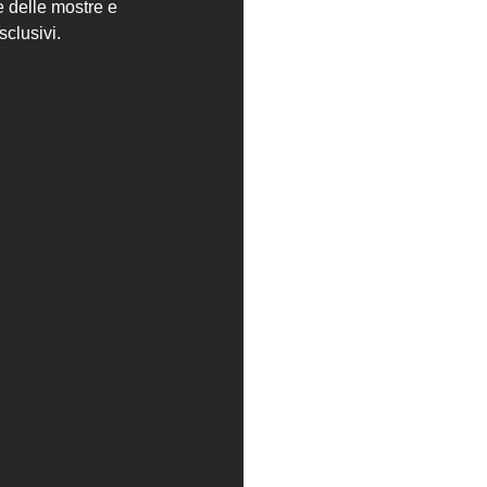
e delle mostre e
Tel:
sclusivi.
Mail: info@yag-garage.it
a le novità della galleria.