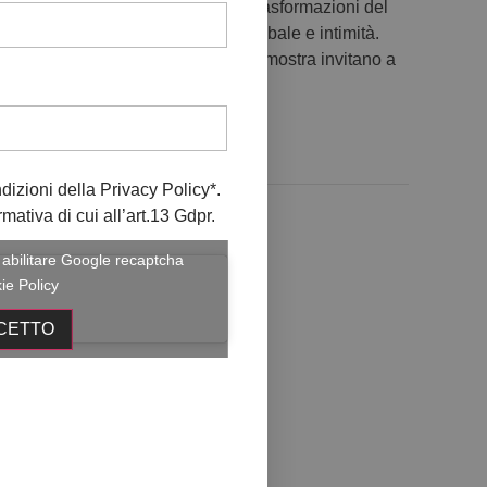
tuale che esplora le tensioni e le trasformazioni del
ntità e cambiamento, dimensione globale e intimità.
damente interconnessi, le opere in mostra invitano a
po.
ndizioni della
Privacy Policy
*.
rmativa di cui all’art.13 Gdpr.
r abilitare Google recaptcha
ie Policy
CETTO
o dalle ore 18 alle ore 21