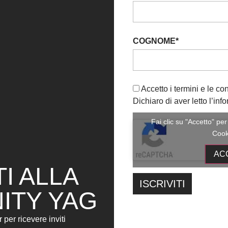
Misterioso
, offrendo un percorso visivo e concet
presente: il rapporto tra individuo e società, ide
Attraverso approcci espressivi diversi ma profon
una riflessione emotiva e psichica sul nostro tem
COGNOME*
Accetto i termini e le co
Dichiaro di aver letto l’info
YAG Garage
Fai clic su "Accetto" pe
Via Caravaggio, 125 - 65125 Pescara
Cook
Inaugurazione:
06 Luglio 2025
ore:
19:30
AC
TI ALLA
dal
06
al
06
da martedì a sabat
Luglio 2025
Settembre
ITY YAG
2025
r per ricevere inviti
INFO: