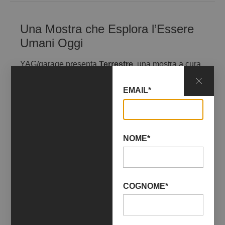
Una Mostra che Esplora l’Essere
Umani Oggi
YAG/garage presenta
Terrestre
, una mostra a cura
di Gioia Di Girolamo che invita a riflettere sulla
condizione umana e sul nostro rapporto con il
EMAIL*
pianeta. Attraverso le opere di cinque artisti –
Elena
Cilli, Lorena Florio, Romeo Roxman Gatt, Alice
Pilusi e Chris Roccheggiani
– il percorso intreccia
temi di identità, sostenibilità e trasformazione
NOME*
globale.
Il titolo
Terrestre
richiama il concetto di “esserci”,
come proposto da Martin Heidegger: vivere in modo
COGNOME*
consapevole, in costante dialogo con l’ambiente e
con la complessità dell’identità umana.