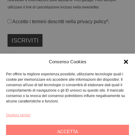
newsletter e informazioni sulle attività di YAG garage. Puoi sempre
utilizzare il link di cancellazione incluso nella newsletter.
Accetto i termini descritti nella
privacy policy
*.
Consenso Cookies
Per offrire la migliore esperienza possibile, utilizziamo tecnologie quali i
cookie per memorizzare e/o accedere alle informazioni dei dispositivi. Il
FONDAZIONE ETIPUBLICA ENTE FILANTROPICO ETS
consenso all'uso di tali tecnologie ci consentirà di elaborare dati quali il
ISCRITTA AL RUNTS N. 103422
comportamento di navigazione o gli ID univoci su questo sito. Il mancato
consenso o la revoca del consenso potrebbero influire negativamente su
CF:
91134080687
alcune caratteristiche e funzioni.
Gestisci servizi
GALLERY:
VIA CARAVAGGIO, 125 -65125, PESCARA
SEDE LEGALE:
VIALE G. BOVIO, 235 – 65124, PESCARA
ACCETTA
TEL:
+39 085 7951672