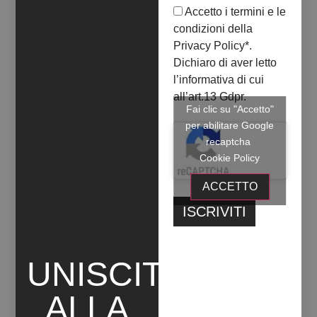
Accetto i termini e le
Gli Artisti e i Temi
condizioni della
Privacy Policy
*.
Lorena Florio
: esplora memoria e
Dichiaro di aver letto
metamorfosi, indagando come il potere e il
l’informativa di cui
controllo plasmano l’identità umana.
all’art.13 Gdpr.
Fai clic su "Accetto"
Chris Roccheggiani
: celebra l’identità come
per abilitare Google
un processo in evoluzione, in un dialogo con
recaptcha
la fluidità del divenire.
Cookie Policy
Romeo Roxman Gatt
: affronta sessualità,
ACCETTO
consumo e tecnologia, criticando la
feticizzazione della cultura automobilistica.
Elena Cilli
: richiama un legame profondo con
la natura attraverso installazioni che parlano
UNISCITI
di rispetto per l’ecosistema.
ALLA
Alice Pilusi
: esplora il subconscio e il mondo