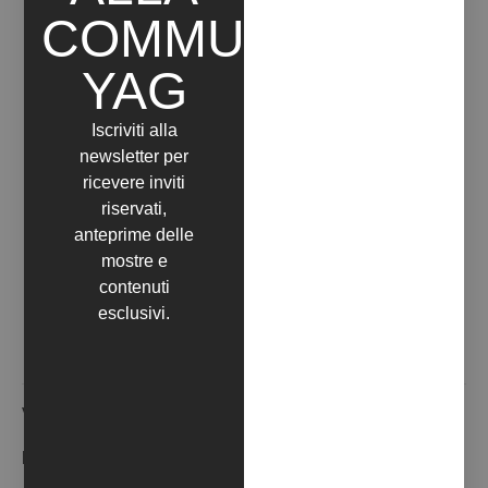
onirico, rivelando i contrasti dell’identità
COMMUNITY
umana con un tocco di inquietudine.
YAG
Un Percorso di Riflessione
Iscriviti alla
newsletter per
Terrestre
invita il pubblico a interrogarsi sul
ricevere inviti
significato di “essere terrestri” oggi, mettendo in luce
riservati,
le nostre responsabilità verso il pianeta e le
anteprime delle
complessità dell’identità in un mondo in continua
mostre e
trasformazione. Un viaggio tra dimensioni personali
contenuti
e collettive, dove l’arte diventa un ponte tra il
esclusivi.
presente e il futuro.
Via Caravaggio, 125 - 65125
Inaugurazione:
18 Dicembre 2024
ore:
18:00