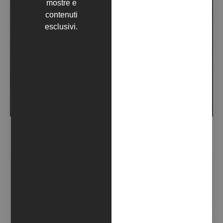
mostre e
contenuti
esclusivi.
E FOSSIMO FATTI DI FILI D’INCHIOSTRO SU CARTA, CI
POTREMMO FINALMENTE TOCCARE (GIORNO7) – (2021)