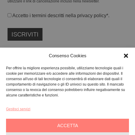
utilizzare il link di cancellazione incluso nella newsletter.
Accetto i termini descritti nella
privacy policy
*.
Consenso Cookies
Per offrire la migliore esperienza possibile, utilizziamo tecnologie quali i
cookie per memorizzare e/o accedere alle informazioni dei dispositivi. Il
FONDAZIONE ETIPUBLICA ENTE FILANTROPICO ETS
consenso all'uso di tali tecnologie ci consentirà di elaborare dati quali il
ISCRITTA AL RUNTS N. 103422
comportamento di navigazione o gli ID univoci su questo sito. Il mancato
consenso o la revoca del consenso potrebbero influire negativamente su
CF:
91134080687
alcune caratteristiche e funzioni.
Gestisci servizi
GALLERY:
VIA CARAVAGGIO, 125 -65125, PESCARA
SEDE LEGALE:
VIALE G. BOVIO, 235 – 65124, PESCARA
ACCETTA
TEL:
+39 085 7951672