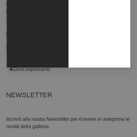
dal
08
al
13
visita su appuntamento
Novembre
Dicembre
2025
2025
INFO:
Tel: +39 0857951672 / 347 3567678
Mail: info@yag-garage.it
Dove esponiamo
NEWSLETTER
Iscriviti alla nostra Newsletter per ricevere in anteprima le
novità della galleria.