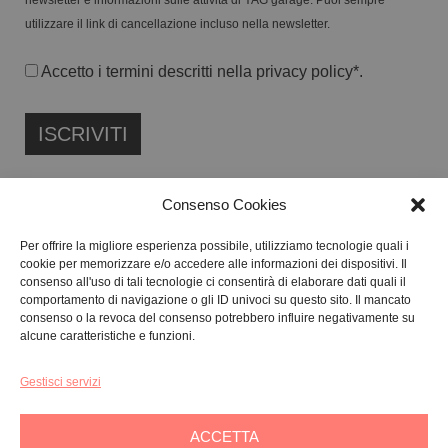
newsletter e informazioni sulle attività di YAG garage. Puoi sempre
utilizzare il link di cancellazione incluso nella newsletter.
Accetto i termini descritti nella
privacy policy
*.
Consenso Cookies
Per offrire la migliore esperienza possibile, utilizziamo tecnologie quali i
cookie per memorizzare e/o accedere alle informazioni dei dispositivi. Il
FONDAZIONE ETIPUBLICA ENTE FILANTROPICO ETS
consenso all'uso di tali tecnologie ci consentirà di elaborare dati quali il
ISCRITTA AL RUNTS N. 103422
comportamento di navigazione o gli ID univoci su questo sito. Il mancato
consenso o la revoca del consenso potrebbero influire negativamente su
CF:
91134080687
alcune caratteristiche e funzioni.
Gestisci servizi
GALLERY:
VIA CARAVAGGIO, 125 -65125, PESCARA
SEDE LEGALE:
VIALE G. BOVIO, 235 – 65124, PESCARA
ACCETTA
TEL:
+39 085 7951672