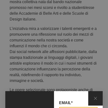
mostra collettiva nata dal bando nazionale
promosso nei mesi scorsi e rivolto a studenti/esse
delle Accademie di Belle Arti e delle Scuole di
Design italiane.
L’iniziativa mira a valorizzare i talenti emergenti e a
promuovere una riflessione sul ruolo dei mezzi di
comunicazione nella nostra società e come
influenzi il mondo che ci circonda.
Dai social network alle affissioni pubblicitarie, dalla
stampa tradizionale ai linguaggi digitali, i giovani
artisti/e esplorano il modo in cui i nuovi strumenti di
comunicazione influenzano la percezione della
realtà, ridefinendo il rapporto tra individuo,
immagine e società.
Le opere selezionate sono protagoniste anche di
una campagna di affissioni, a partire dal 27 ottobre
a Pescara, in cui il manifesto diventa un veicolo di
EMAIL*
diffusione dell’arte.